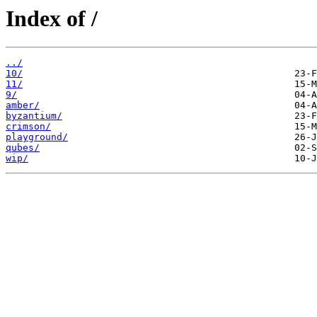
Index of /
../
10/
11/
9/
amber/
byzantium/
crimson/
playground/
qubes/
wip/